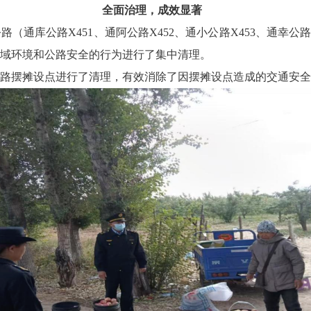
全面治理，成效显著
（通库公路X451、通阿公路X452、通小公路X453、通幸公
域环境和公路安全的行为进行了集中清理。
占路摆摊设点进行了清理，有效消除了因摆摊设点造成的交通安