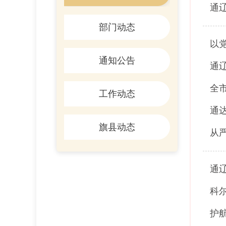
通辽
部门动态
以
通知公告
通
全
工作动态
通
旗县动态
从
通
科
护