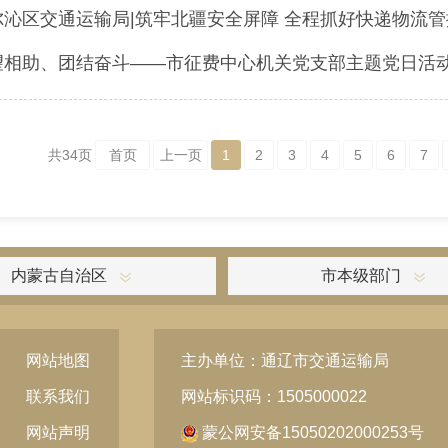
尔沁区交通运输局|筑牢北疆安全屏障 全程抓好快递物流管
望相助、团结奋斗——市征费中心机关党支部主题党日活
共
34
页
首页
上一页
1
2
3
4
5
6
7
内蒙古自治区
市本级部门
网站地图
主办单位：通辽市交通运输局
联系我们
网站标识码：1505000022
网站声明
蒙公网安备15050202000253号